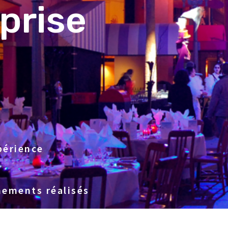
prise
périence
ements réalisés