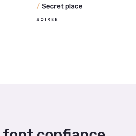
Secret place
SOIREE
s font confiance