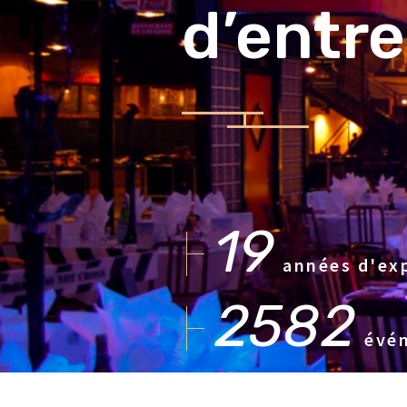
d’entre
19
années d'ex
2582
évén