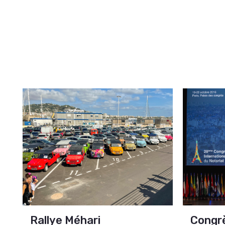
Rallye Méhari
Congrè