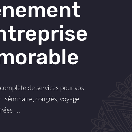
énement
ntreprise
morable
omplète de services pour vos
 séminaire, congrès, voyage
oirées …