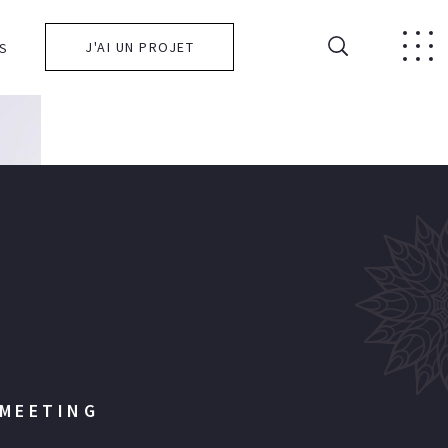
J'AI UN PROJET
S
 MEETING