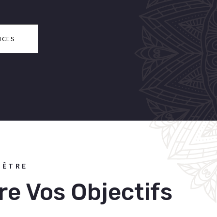
ICES
'ÊTRE
re Vos Objectifs