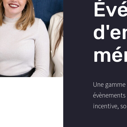
Év
d'e
mé
Une gamme c
évènements :
incentive, s